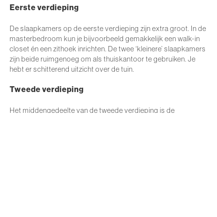
Eerste verdieping
De slaapkamers op de eerste verdieping zijn extra groot. In de
masterbedroom kun je bijvoorbeeld gemakkelijk een walk-in
closet én een zithoek inrichten. De twee ‘kleinere’ slaapkamers
zijn beide ruimgenoeg om als thuiskantoor te gebruiken. Je
hebt er schitterend uitzicht over de tuin.
Tweede verdieping
Het middengedeelte van de tweede verdieping is de
functionele ruime voor warmte, wasmachine en droger. Sluit je
deze af met kasten, dan kun je hier nog eens twee volwaardige
kamers inrichten. In het voorbeeld kozen we voor een
logeerkamer en een werkruimte.
BEKIJK DE SFEERPLATTEGRONDEN